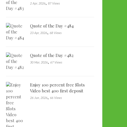
,
2 Apr, 2026
87 Views
Quote of the Day #484
,
23 Apr, 2026
68 Views
Quote of the Day #482
,
30 Mar, 2026
67 Views
Enjoy 100 percent free Slots
Video best 400 first deposit
bonu…
,
26 Jun, 2026
66 Views