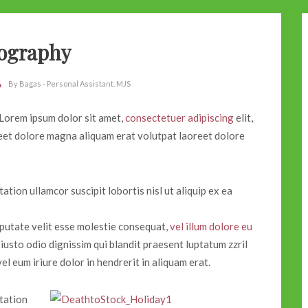
ography
By
Bagas - Personal Assistant. MJS
Lorem ipsum dolor sit amet,
consectetuer adipiscing
elit,
eet dolore magna aliquam erat volutpat laoreet dolore
ation ullamcor suscipit lobortis nisl ut aliquip ex ea
lputate velit esse molestie consequat,
vel illum dolore eu
 iusto odio dignissim qui blandit praesent luptatum zzril
el eum iriure dolor in hendrerit in aliquam erat.
 tation