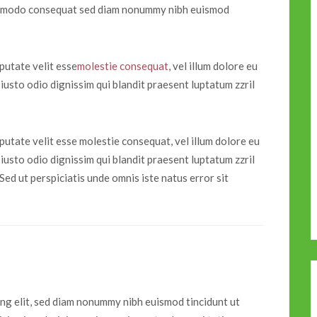
 commodo consequat sed diam nonummy nibh euismod
lputate velit esse
molestie consequat
, vel illum dolore eu
 iusto odio dignissim qui blandit praesent luptatum zzril
lputate velit esse molestie consequat, vel illum dolore eu
 iusto odio dignissim qui blandit praesent luptatum zzril
 Sed ut perspiciatis unde omnis iste natus error sit
ing elit, sed diam nonummy nibh euismod tincidunt ut