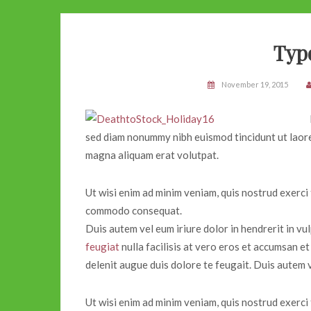
Typ
November 19, 2015
sed diam nonummy nibh euismod tincidunt ut laor
magna aliquam erat volutpat.
Ut wisi enim ad minim veniam, quis nostrud exerci t
commodo consequat.
Duis autem vel eum iriure dolor in hendrerit in vu
feugiat
nulla facilisis at vero eros et accumsan et
delenit augue duis dolore te feugait. Duis autem v
Ut wisi enim ad minim veniam, quis nostrud exerci