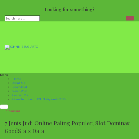
Looking for something?
Menu
Home
About Me
Photo Post
Video Post
Contact Me
Open Audition EL JOHN Pageants 2026
In Standard
7 Jenis Judi Online Paling Populer, Slot Dominasi
GoodStats Data