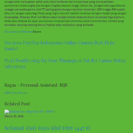
Juraganslot merupakan salah satu situs terbesar dan terpercaya yang menyediakan
permainan tebak angka jitu dengan tingkat akurasi tinggi. Selain itu, Juraganslot juga dikenal
sebagai penyedia game slot777 paling gacor dengan taruhan mulai dari 200 hingga 400 rupiah.
Situs ini sangat cocok bagi Anda yang ingin meraih hadiah terbesar dengan modal yang sangat
terjangkau. Putaran Pick ‘em Bonus akan terjadi ketika Anda berhasil memukul tiga Scatters.
Anda akan dibawa ke layar permainan terpisah dan diminta untuk memilih dari simbol yang
tersedia, masing-masing berisi hadiah atau multiplier yang berbeda.
0 Comment
20 Views
Share
Previous Post
Top Indonesian Online Casinos Best Picks
Inside!
Next Post
Revving Up Your Winnings at Fat Bet Casino Britan
Adventure
Bagas - Personal Assistant. MJS
1091 Total Posts
Related Post
March 20, 2026
Selamat Hari Raya Idul Fitri 1447 H