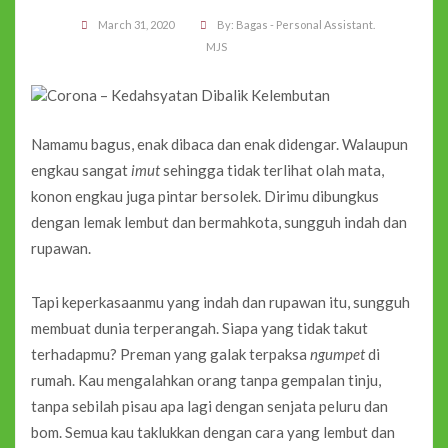
March 31, 2020
By:
Bagas - Personal Assistant.
MJS
Namamu bagus, enak dibaca dan enak didengar. Walaupun
engkau sangat
imut
sehingga tidak terlihat olah mata,
konon engkau juga pintar bersolek. Dirimu dibungkus
dengan lemak lembut dan bermahkota, sungguh indah dan
rupawan.
Tapi keperkasaanmu yang indah dan rupawan itu, sungguh
membuat dunia terperangah. Siapa yang tidak takut
terhadapmu? Preman yang galak terpaksa
ngumpet
di
rumah. Kau mengalahkan orang tanpa gempalan tinju,
tanpa sebilah pisau apa lagi dengan senjata peluru dan
bom. Semua kau taklukkan dengan cara yang lembut dan