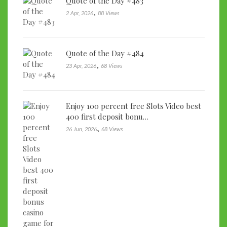
Quote of the Day #483
,
2 Apr, 2026
88 Views
Quote of the Day #484
,
23 Apr, 2026
68 Views
Enjoy 100 percent free Slots Video best
400 first deposit bonu…
,
26 Jun, 2026
68 Views