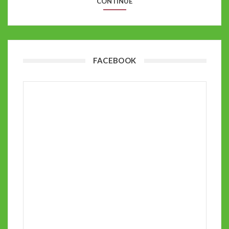
CONTINUE
FACEBOOK