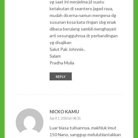
yg saat ini menjelma jd suatu
ketakutan di seantero jagad raya,
mudah dicerna namun mengena dg
susunan kosa kata ringan sbg enak
dibaca berulang sambil menghayati
arti sesungguhnya dr perbandingan
yg disajikan
Salut Pak Johnnie..
Salam
Pradha Mulia
REPLY
NICKO KAMU
April 1, 2020 at 08:31
Luar biasa tulisannya, makhluk imut
150 Nano, sanggup meluluhlantakkan