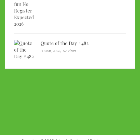
Quote of the Day #482
,
30 Mar, 2026
67 Views