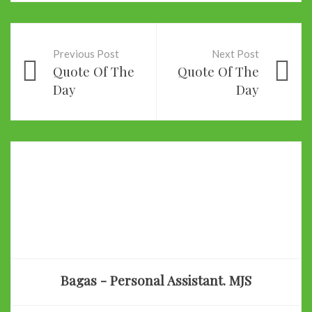
Previous Post
Next Post
Quote Of The
Quote Of The
Day
Day
Bagas - Personal Assistant. MJS