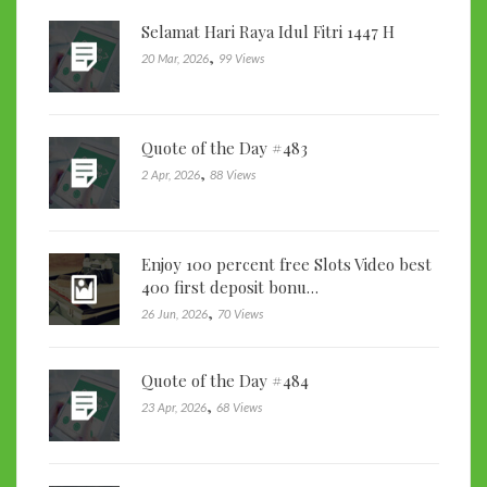
Selamat Hari Raya Idul Fitri 1447 H
,
20 Mar, 2026
99 Views
Quote of the Day #483
,
2 Apr, 2026
88 Views
Enjoy 100 percent free Slots Video best
400 first deposit bonu…
,
26 Jun, 2026
70 Views
Quote of the Day #484
,
23 Apr, 2026
68 Views