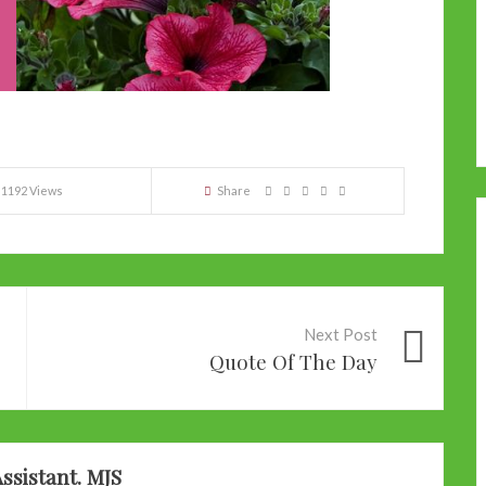
1192 Views
Share
Next Post
Quote Of The Day
ssistant. MJS