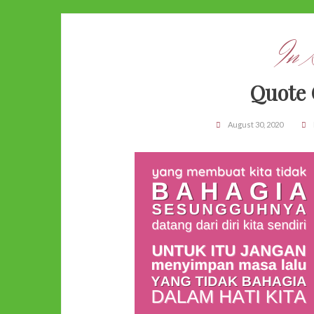
In 
Quote 
August 30, 2020