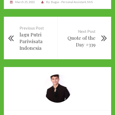
March 25, 2022
By:
Bagas - Personal Assistant. MJS
Previous Post
Next Post
lagu Putri
Quote of the
Pariwisata
Day #339
Indonesia