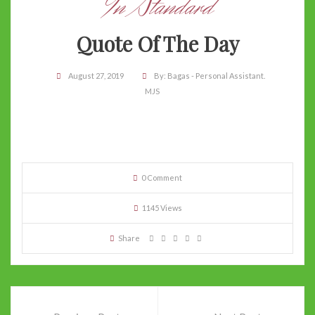
In Standard
Quote Of The Day
August 27, 2019
By:
Bagas - Personal Assistant.
MJS
0 Comment
1145 Views
Share