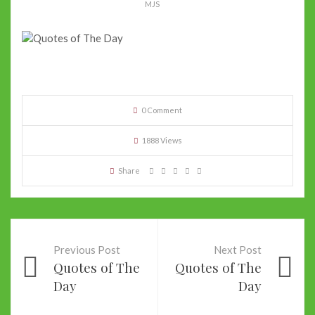
MJS
0 Comment
1888 Views
Share
Previous Post
Next Post
Quotes of The
Quotes of The
Day
Day