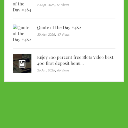
,
23 Apr, 2026
68 Views
Quote of the Day #482
,
30 Mar, 2026
67 Views
Enjoy 100 percent free Slots Video best
400 first deposit bonu…
,
26 Jun, 2026
66 Views