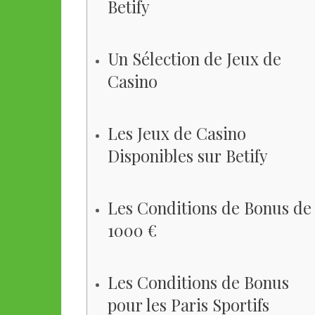
Betify
Un Sélection de Jeux de
Casino
Les Jeux de Casino
Disponibles sur Betify
Les Conditions de Bonus de
1000 €
Les Conditions de Bonus
pour les Paris Sportifs