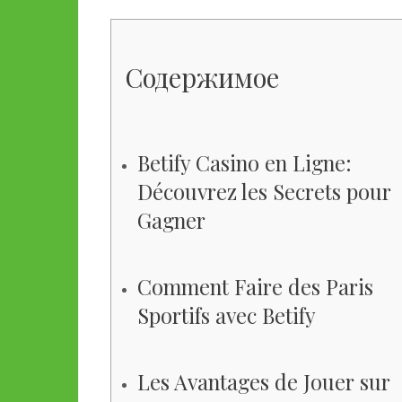
Содержимое
Betify Casino en Ligne:
Découvrez les Secrets pour
Gagner
Comment Faire des Paris
Sportifs avec Betify
Les Avantages de Jouer sur