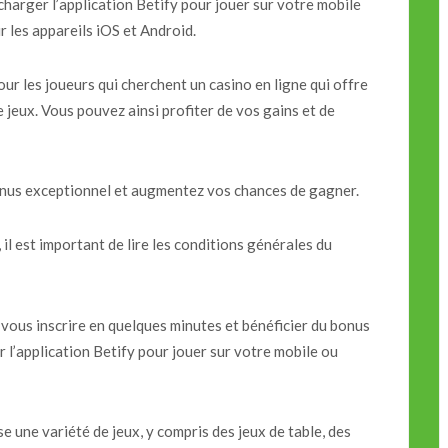
arger l’application Betify pour jouer sur votre mobile
r les appareils iOS et Android.
ur les joueurs qui cherchent un casino en ligne qui offre
jeux. Vous pouvez ainsi profiter de vos gains et de
onus exceptionnel et augmentez vos chances de gagner.
il est important de lire les conditions générales du
vous inscrire en quelques minutes et bénéficier du bonus
l’application Betify pour jouer sur votre mobile ou
e une variété de jeux, y compris des jeux de table, des