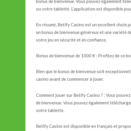
bonus de bienvenue. Vous pouvez également téléch
ou votre tablette. L’application est disponible pou
En résumé, Betify Casino est un excellent choix po
un bonus de bienvenue généreux et une variété de 
votre jeu en sécurité et en confiance.
Bonus de bienvenue de 1000 € : Profitez de ce b
Bien que le bonus de bienvenue soit exceptionnel, 
casino avant de commencer à jouer.
Comment jouer sur Betify Casino ? : Vous pouvez 
de bienvenue. Vous pouvez également télécharger 
votre tablette.
Betify Casino est disponible en français et propos