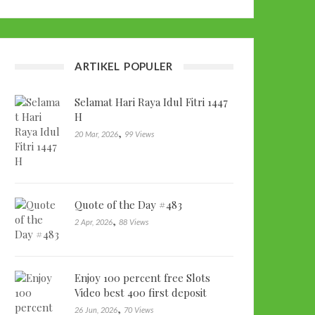
ARTIKEL POPULER
Selamat Hari Raya Idul Fitri 1447
H
,
20 Mar, 2026
99 Views
Quote of the Day #483
,
2 Apr, 2026
88 Views
Enjoy 100 percent free Slots
Video best 400 first deposit
bonu…
,
26 Jun, 2026
70 Views