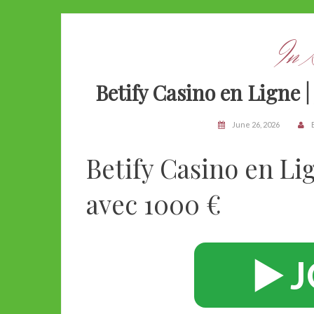
In 
Betify Casino en Ligne |
June 26, 2026
Betify Casino en Lig
avec 1000 €
▶️ 