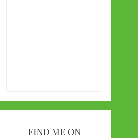
FIND ME ON