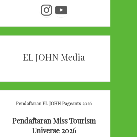
Instagram
YouTube
EL JOHN Media
Pendaftaran EL JOHN Pageants 2026
Pendaftaran Miss Tourism
Universe 2026