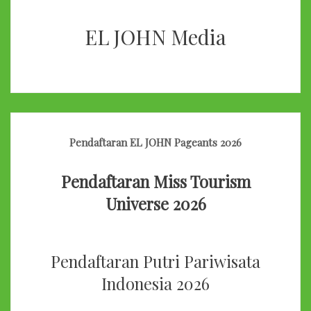
EL JOHN Media
Pendaftaran EL JOHN Pageants 2026
Pendaftaran Miss Tourism
Universe 2026
Pendaftaran Putri Pariwisata
Indonesia 2026