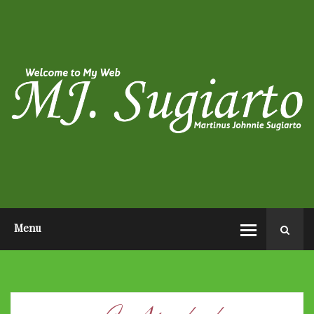
HOME
ABOUT ME
PHOTO POST
VIDEO POST
CONTACT ME
OPEN AUDITION EL JOHN
PAGEANTS 2026
Menu