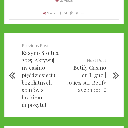
23 Views
Share
Previous Post
Kasyno Slottica
2025: Aktywuj
Next Post
nv casino
Betify Casino
pięćdziesięciu
en Ligne |
bezpłatnych
Jouez sur Betify
spinów z
avec 1000 €
brakiem
depozytu!