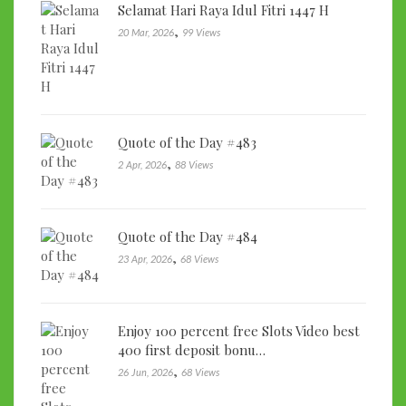
Selamat Hari Raya Idul Fitri 1447 H
,
20 Mar, 2026
99 Views
Quote of the Day #483
,
2 Apr, 2026
88 Views
Quote of the Day #484
,
23 Apr, 2026
68 Views
Enjoy 100 percent free Slots Video best
400 first deposit bonu…
,
26 Jun, 2026
68 Views