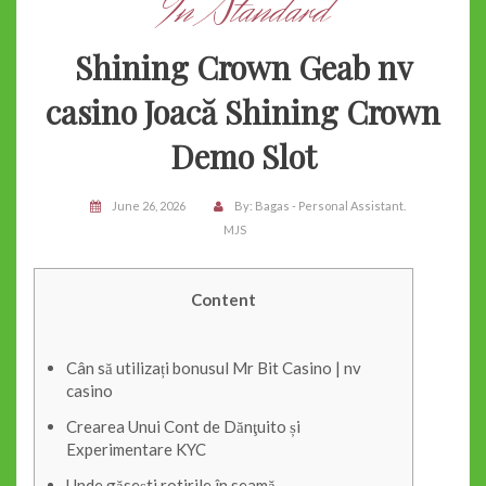
In Standard
Shining Crown Geab nv
casino Joacă Shining Crown
Demo Slot
June 26, 2026
By:
Bagas - Personal Assistant.
MJS
Content
Cân să utilizați bonusul Mr Bit Casino | nv
casino
Crearea Unui Cont de Dănţuito și
Experimentare KYC
Unde găsești rotirile în seamă