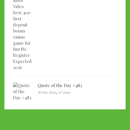
Quote of the Day #482
,
30 Mar, 2026
67 Views